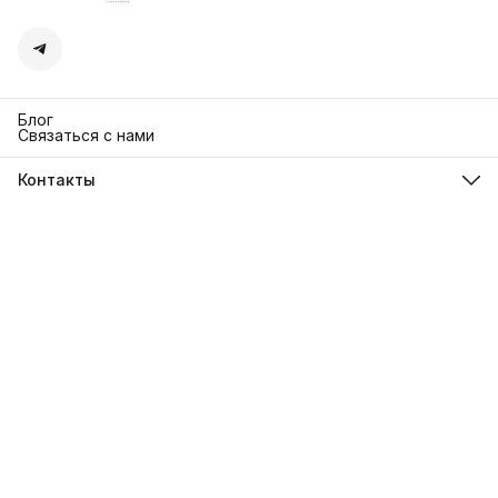
Блог
Связаться с нами
Контакты
Адрес
г. Москва. Кутузовский 30
Телефон
8 (991) 654-97-00
Режим работы
Пн-Пт: 10:00-18:00
Эл. почта
sanrita-shop@yandex.ru