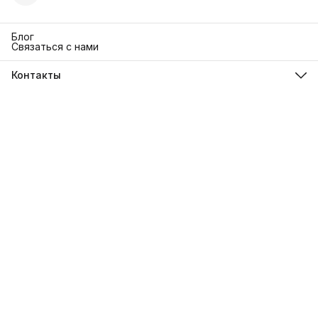
Блог
Связаться с нами
Контакты
Адрес
г. Москва. Кутузовский 30
Телефон
8 (991) 654-97-00
Режим работы
Пн-Пт: 10:00-18:00
Эл. почта
sanrita-shop@yandex.ru