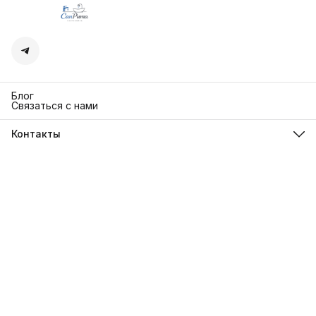
Блог
Связаться с нами
Контакты
Адрес
г. Москва. Кутузовский 30
Телефон
8 (991) 654-97-00
Режим работы
Пн-Пт: 10:00-18:00
Эл. почта
sanrita-shop@yandex.ru