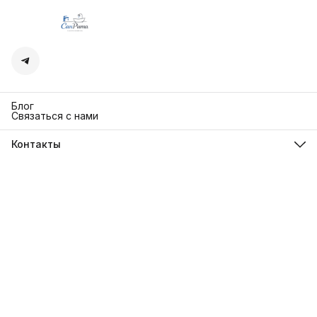
Блог
Связаться с нами
Контакты
Адрес
г. Москва. Кутузовский 30
Телефон
8 (991) 654-97-00
Режим работы
Пн-Пт: 10:00-18:00
Эл. почта
sanrita-shop@yandex.ru