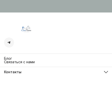
Блог
Связаться с нами
Контакты
Адрес
г. Москва. Кутузовский 30
Телефон
8 (991) 654-97-00
Режим работы
Пн-Пт: 10:00-18:00
Эл. почта
sanrita-shop@yandex.ru