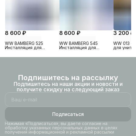
8 600 ₽
8 600 ₽
3 200 ₽
WW BAMBERG 525
WW BAMBERG 545
WW 013 G
Инсталляция для
Инсталляция для
для унита
унитаза без кнопки
унитаза без кнопки
глянец
Подпишитесь на рассылку
Подпишитесь на наши акции и новости и
получите скидку на следующий заказ
Подписаться
Нажимая «Подписаться», вы даете согласие на
обработку указанных персональных данных в целях
получения информационной и рекламной рассылки