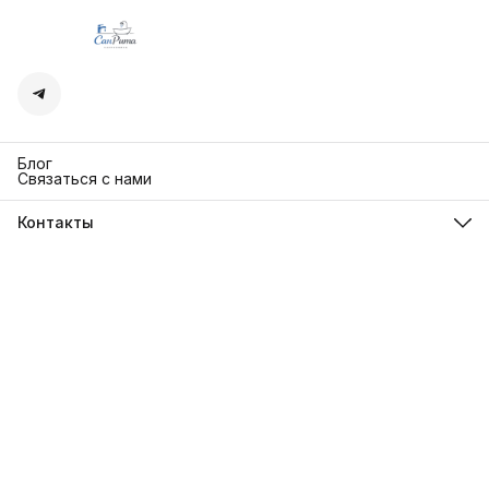
Блог
Связаться с нами
Контакты
Адрес
г. Москва. Кутузовский 30
Телефон
8 (991) 654-97-00
Режим работы
Пн-Пт: 10:00-18:00
Эл. почта
sanrita-shop@yandex.ru