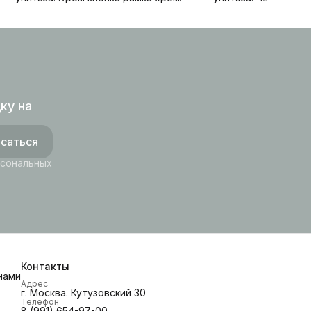
ку на
саться
рсональных
Контакты
нами
Адрес
г. Москва. Кутузовский 30
Телефон
8 (991) 654-97-00