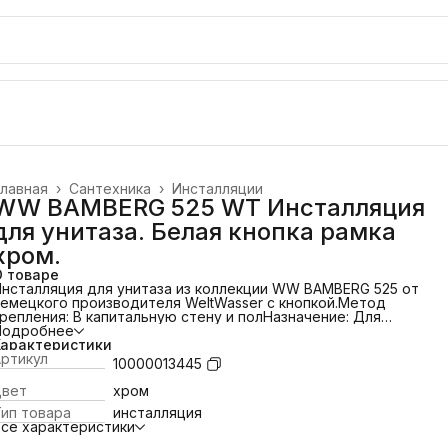
лавная
›
Сантехника
›
Инсталляции
WW BAMBERG 525 WT Инсталляция
для унитаза. Белая кнопка рамка
хром.
О товаре
нсталляция для унитаза из коллекции WW BAMBERG 525 от
емецкого производителя WeltWasser с кнопкой.
Метод
репления: В капитальную стену и пол
Назначение: Для
одвесного унитаза
Подробнее
Направление выпуска: Горизонтальное (в
тену)
Характеристики
Управление: Кнопка
Регулируемые ножки: От 0 до 200
мм
ртикул
Регулируемая глубина: До 70 мм
Межосевое расстояние
10000013445
од крепеж унитаза: 20 и 23 см
Диаметр слива: 90/110
мм
Система изоляции: От конденсационной влаги
Система
Цвет
хром
одключения воды: Сверху и сбоку
Материал рамы:
ип товара
инсталляция
Порошковое напыление
Обработка углов: Лазерная
Кнопка
се характеристики
смыва Bamberg белая
Материал - ABS пластик
Ультратонкая
нопка - 6 мм
Двухрежимный слив: полный - 6 л и экономный -