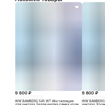
9 800 ₽
9 800 ₽
WW BAMBERG 545 WT Инсталляция
WW BAMBERG 
для унитаза. Белая кнопка рамка хром.
унитаза. Хром