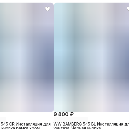
9 800 ₽
545 CR Инсталляция для
WW BAMBERG 545 BL Инсталляция д
 кнопка рамка хром.
унитаза. Черная кнопка.