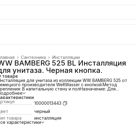
лавная
›
Сантехника
›
Инсталляции
WW BAMBERG 525 BL Инсталляция
для унитаза. Черная кнопка.
О товаре
нсталляция для унитаза из коллекции WW BAMBERG 525 от
емецкого производителя WeltWasser с кнопкой.
Метод
репления: В капитальную стену и пол
Назначение: Для
одвесного унитаза
Подробнее
Направление выпуска: Горизонтальное (в
тену)
Характеристики
Управление: Кнопка
Регулируемые ножки: От 0 до 200
мм
ртикул
Регулируемая глубина: До 70 мм
Межосевое расстояние
10000013443
од крепеж унитаза: 20 и 23 см
Диаметр слива: 90/110
мм
Система изоляции: От конденсационной влаги
Система
Цвет
черный
одключения воды: Сверху и сбоку
Материал рамы:
ип товара
инсталляция
Порошковое напыление
Обработка углов: Лазерная
Кнопка
се характеристики
смыва Bamberg черная матовая
Материал - ABS
ластик
Ультратонкая кнопка - 6 мм
Двухрежимный слив:
олный - 6 л и экономный - 3 л