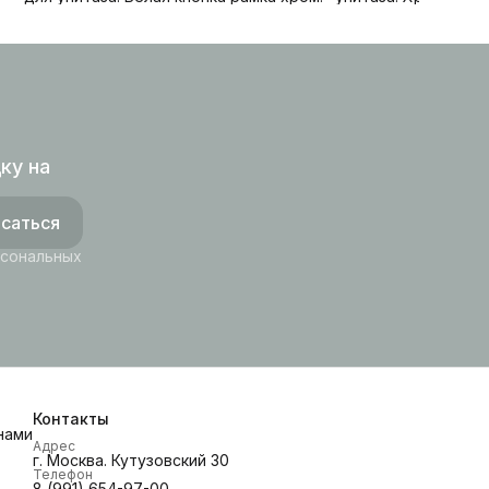
ку на
саться
рсональных
Контакты
нами
Адрес
г. Москва. Кутузовский 30
Телефон
8 (991) 654-97-00