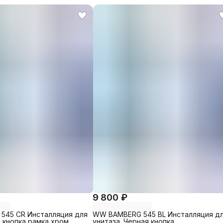
9 800 ₽
545 CR Инсталляция для
WW BAMBERG 545 BL Инсталляция д
 кнопка рамка хром.
унитаза. Черная кнопка.