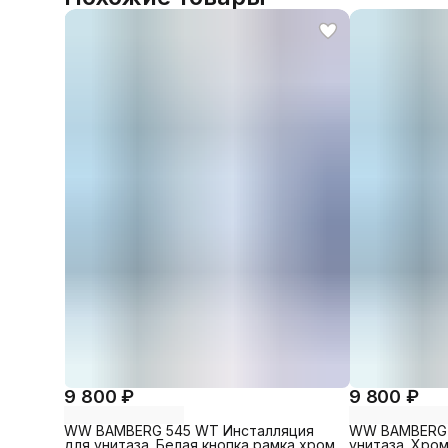
9 800 ₽
9 800 ₽
WW BAMBERG 545 WT Инсталляция
WW BAMBERG 
для унитаза. Белая кнопка рамка хром.
унитаза. Хром