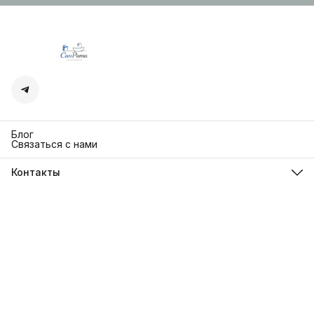
Блог
Связаться с нами
Контакты
Адрес
г. Москва. Кутузовский 30
Телефон
8 (991) 654-97-00
Режим работы
Пн-Пт: 10:00-18:00
Эл. почта
sanrita-shop@yandex.ru