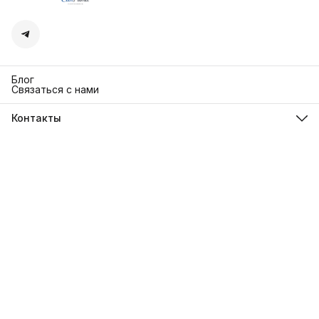
Блог
Связаться с нами
Контакты
Адрес
г. Москва. Кутузовский 30
Телефон
8 (991) 654-97-00
Режим работы
Пн-Пт: 10:00-18:00
Эл. почта
sanrita-shop@yandex.ru