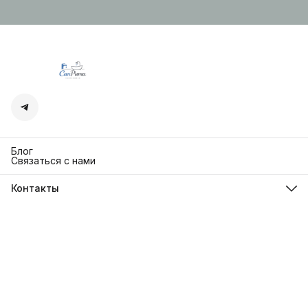
Блог
Связаться с нами
Контакты
Адрес
г. Москва. Кутузовский 30
Телефон
8 (991) 654-97-00
Режим работы
Пн-Пт: 10:00-18:00
Эл. почта
sanrita-shop@yandex.ru