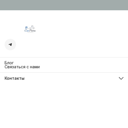
Блог
Связаться с нами
Контакты
Адрес
г. Москва. Кутузовский 30
Телефон
8 (991) 654-97-00
Режим работы
Пн-Пт: 10:00-18:00
Эл. почта
sanrita-shop@yandex.ru