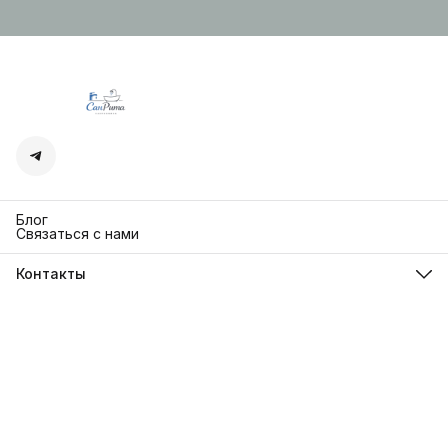
Блог
Связаться с нами
Контакты
Адрес
г. Москва. Кутузовский 30
Телефон
8 (991) 654-97-00
Режим работы
Пн-Пт: 10:00-18:00
Эл. почта
sanrita-shop@yandex.ru