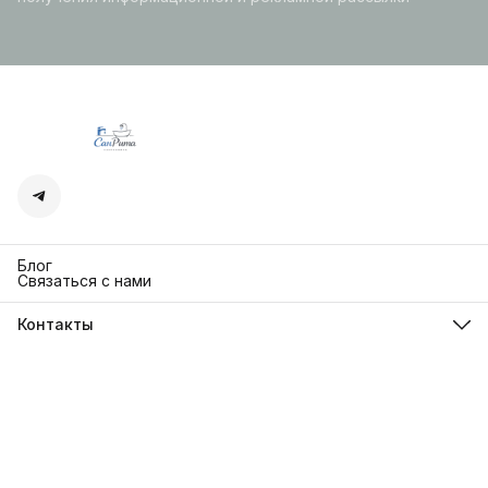
Блог
Связаться с нами
Контакты
Адрес
г. Москва. Кутузовский 30
Телефон
8 (991) 654-97-00
Режим работы
Пн-Пт: 10:00-18:00
Эл. почта
sanrita-shop@yandex.ru