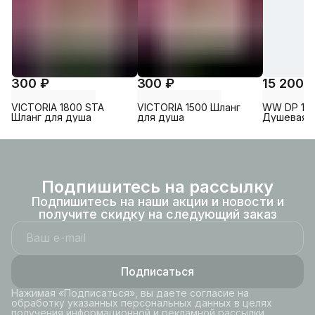
300 ₽
300 ₽
15 200 
VICTORIA 1800 STA
VICTORIA 1500 Шланг
WW DP 10
Шланг для душа
для душа
Душевая с
Хром.
Подпишитесь на рассылку
Подпишитесь на наши акции и новости и
получите скидку на следующий заказ
Подписаться
Нажимая «Подписаться», вы даете согласие на
обработку указанных персональных данных в целях
получения информационной и рекламной рассылки