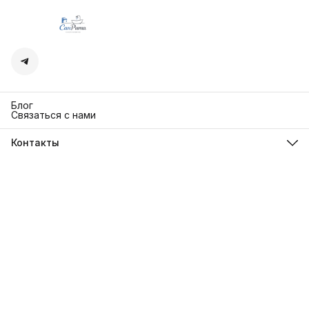
Блог
Связаться с нами
Контакты
Адрес
г. Москва. Кутузовский 30
Телефон
8 (991) 654-97-00
Режим работы
Пн-Пт: 10:00-18:00
Эл. почта
sanrita-shop@yandex.ru