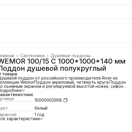
лавная
›
Сантехника
›
Душевые поддоны
WEMOR 100/15 C 1000*1000*140 мм
Поддон душевой полукруглый
О товаре
ушевой поддон от российского производителя River из
коллекции Wemor
Поддон акриловый, четверть круга.
Поддон
о съемным экраном и регулируемой высотой ножек, сифон с
идрозатвором и гофротрубой.
Подробнее
Цвет: Белый;
С
антискользящим покрытием.
Характеристики
Поддон средний, высота: 15
м.
ртикул
Глубина: 4 см.
10000002958
Цвет
белый
арантия
1 год
се характеристики