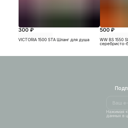
300 ₽
500 ₽
VICTORIA 1500 STA Шланг для душа
WW BS 1550 S
серебристо-
Подп
Нажимая «
данных в 