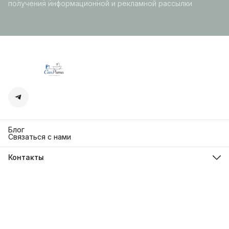
получения информационной и рекламной рассылки
Блог
Связаться с нами
Контакты
Адрес
г. Москва. Кутузовский 30
Телефон
8 (991) 654-97-00
Режим работы
Пн-Пт: 10:00-18:00
Эл. почта
sanrita-shop@yandex.ru