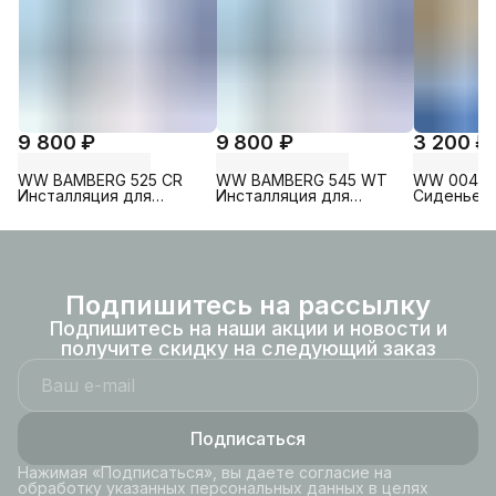
9 800 ₽
9 800 ₽
3 200 ₽
WW BAMBERG 525 CR
WW BAMBERG 545 WT
WW 004 G
Инсталляция для
Инсталляция для
Сиденье д
унитаза. Хром кнопка
унитаза. Белая кнопка
WELZBAC
рамка хром.
рамка хром.
Подпишитесь на рассылку
Подпишитесь на наши акции и новости и
получите скидку на следующий заказ
Подписаться
Нажимая «Подписаться», вы даете согласие на
обработку указанных персональных данных в целях