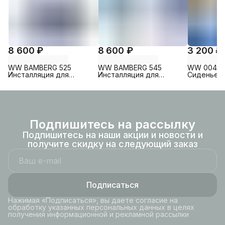
8 600 ₽
8 600 ₽
3 200 ₽
WW BAMBERG 525
WW BAMBERG 545
WW 004 G
Инсталляция для
Инсталляция для
Сиденье д
унитаза без кнопки
унитаза без кнопки
WELZBAC
Подпишитесь на рассылку
Подпишитесь на наши акции и новости и
получите скидку на следующий заказ
Подписаться
Нажимая «Подписаться», вы даете согласие на
обработку указанных персональных данных в целях
получения информационной и рекламной рассылки