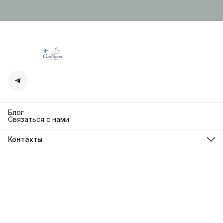
Блог
Связаться с нами
Контакты
Адрес
г. Москва. Кутузовский 30
Телефон
8 (991) 654-97-00
Режим работы
Пн-Пт: 10:00-18:00
Эл. почта
sanrita-shop@yandex.ru