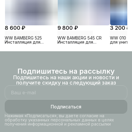
8 600 ₽
9 800 ₽
3 200 ₽
WW BAMBERG 525
WW BAMBERG 545 CR
WW 010 G
Инсталляция для
Инсталляция для
для унита
унитаза без кнопки
унитаза. Хром кнопка
глянец
рамка хром.
Подпишитесь на рассылку
Подпишитесь на наши акции и новости и
получите скидку на следующий заказ
Подписаться
Нажимая «Подписаться», вы даете согласие на
обработку указанных персональных данных в целях
получения информационной и рекламной рассылки