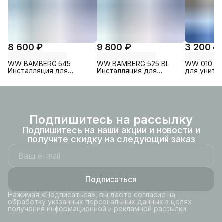
8 600 ₽
9 800 ₽
3 200 ₽
WW BAMBERG 545
WW BAMBERG 525 BL
WW 010 G
Инсталляция для
Инсталляция для
для унита
унитаза без кнопки
унитаза. Черная кнопка.
глянец
Подпишитесь на рассылку
Подпишитесь на наши акции и новости и
получите скидку на следующий заказ
Подписаться
Нажимая «Подписаться», вы даете согласие на
обработку указанных персональных данных в целях
получения информационной и рекламной рассылки