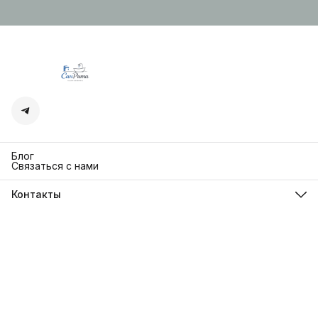
Блог
Связаться с нами
Контакты
Адрес
г. Москва. Кутузовский 30
Телефон
8 (991) 654-97-00
Режим работы
Пн-Пт: 10:00-18:00
Эл. почта
sanrita-shop@yandex.ru