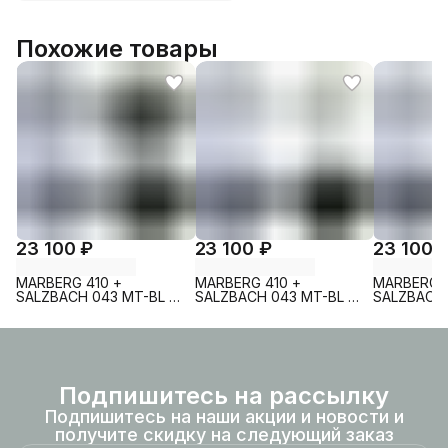
Похожие товары
23 100 ₽
23 100 ₽
23 100 
MARBERG 410 +
MARBERG 410 +
MARBERG 4
SALZBACH 043 MT-BL +
SALZBACH 043 MT-BL +
SALZBACH 
MAR 410 SE MT-BL
MAR 410 SE GL-WT
MAR 410 S
Подпишитесь на рассылку
Подпишитесь на наши акции и новости и
получите скидку на следующий заказ