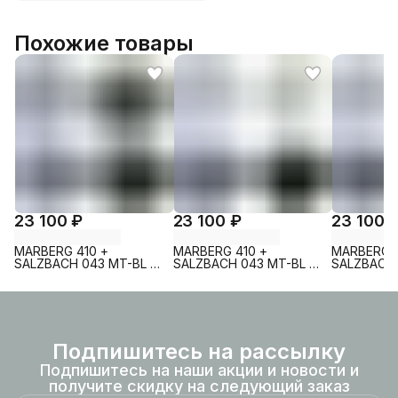
Похожие товары
23 100 ₽
23 100 ₽
23 100 
MARBERG 410 +
MARBERG 410 +
MARBERG 4
SALZBACH 043 MT-BL +
SALZBACH 043 MT-BL +
SALZBACH 
MAR 410 SE MT-BL
MAR 410 SE GL-WT
MAR 410 S
Подпишитесь на рассылку
Подпишитесь на наши акции и новости и
получите скидку на следующий заказ