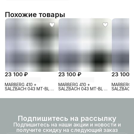
Похожие товары
23 100 ₽
23 100 ₽
23 100 
MARBERG 410 +
MARBERG 410 +
MARBERG 4
SALZBACH 043 MT-BL +
SALZBACH 043 MT-BL +
SALZBACH 
MAR 410 SE MT-BL
MAR 410 SE GL-WT
MAR 410 S
Подпишитесь на рассылку
Подпишитесь на наши акции и новости и
получите скидку на следующий заказ