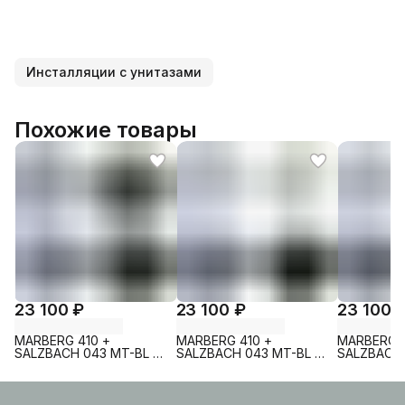
Инсталляции с унитазами
Похожие товары
23 100 ₽
23 100 ₽
23 100 
MARBERG 410 +
MARBERG 410 +
MARBERG 4
SALZBACH 043 MT-BL +
SALZBACH 043 MT-BL +
SALZBACH 
MAR 410 SE MT-BL
MAR 410 SE GL-WT
MAR 410 S