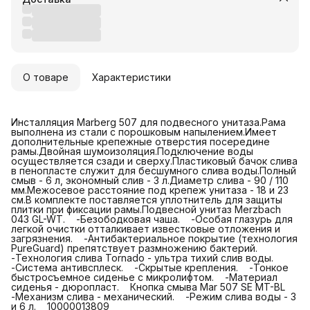
О товаре
Характеристики
Инсталляция Marberg 507 для подвесного унитаза.
Рама
выполнена из стали с порошковым напылением.
Имеет
дополнительные крепежные отверстия посередине
рамы.
Двойная шумоизоляция.
Подключение воды
осуществляется сзади и сверху.
Пластиковый бачок слива
в пенопласте служит для бесшумного слива воды.
Полный
смыв - 6 л, экономный слив - 3 л.
Диаметр слива - 90 / 110
мм.
Межосевое расстояние под крепеж унитаза - 18 и 23
см.
В комплекте поставляется уплотнитель для защиты
плитки при фиксации рамы.
Подвесной унитаз Merzbach
043 GL-WT. -Безободковая чаша. -Особая глазурь для
легкой очистки отталкивает известковые отложения и
загрязнения. -Антибактериальное покрытие (технология
PureGuard) препятствует размножению бактерий.
-Технология слива Tornado - ультра тихий слив воды.
-Система антивсплеск. -Скрытые крепления. -Тонкое
быстросъемное сиденье с микролифтом. -Материал
сиденья - дюропласт. Кнопка смыва Mar 507 SE MT-BL
-Механизм слива - механический. -Режим слива воды - 3
и 6 л. 10000013809