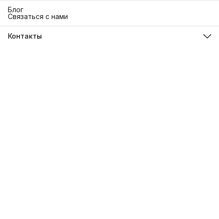
Блог
Связаться с нами
Контакты
Адрес
г. Москва. Кутузовский 30
Телефон
8 (991) 654-97-00
Режим работы
Пн-Пт: 10:00-18:00
Эл. почта
sanrita-shop@yandex.ru