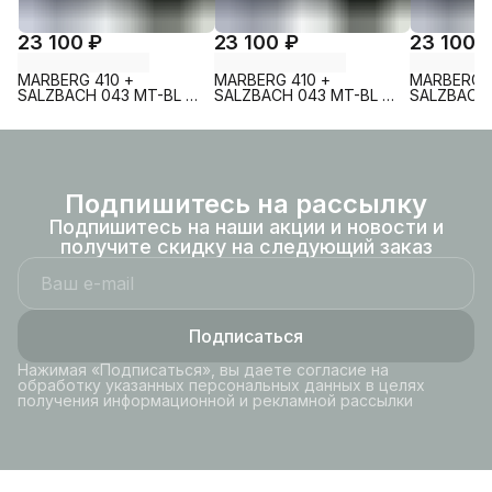
23 100 ₽
23 100 ₽
23 100 
MARBERG 410 +
MARBERG 410 +
MARBERG 4
SALZBACH 043 MT-BL +
SALZBACH 043 MT-BL +
SALZBACH 
MAR 410 SE MT-BL
MAR 410 SE GL-WT
MAR 410 S
Подпишитесь на рассылку
Подпишитесь на наши акции и новости и
получите скидку на следующий заказ
Подписаться
Нажимая «Подписаться», вы даете согласие на
обработку указанных персональных данных в целях
получения информационной и рекламной рассылки