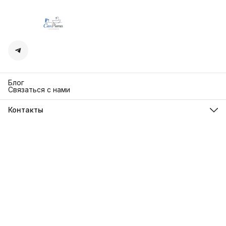
Блог
Связаться с нами
Контакты
Адрес
г. Москва. Кутузовский 30
Телефон
8 (991) 654-97-00
Режим работы
Пн-Пт: 10:00-18:00
Эл. почта
sanrita-shop@yandex.ru