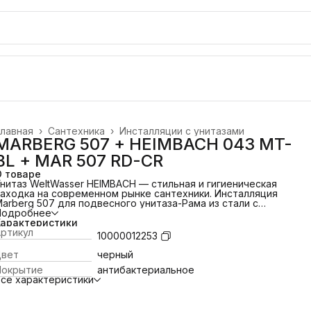
лавная
›
Сантехника
›
Инсталляции с унитазами
MARBERG 507 + HEIMBACH 043 MT-
BL + MAR 507 RD-CR
О товаре
нитаз WeltWasser HEIMBACH — стильная и гигиеническая
аходка на современном рынке сантехники.
Инсталляция
arberg 507 для подвесного унитаза
-Рама из стали с
порошковым напылением
Подробнее
-Дополнительные крепежные
отверстия посередине рамы
Характеристики
-Двойная шумоизоляция
-
Подключение воды осуществляется сзади и сверху
ртикул
-
10000012253
ластиковый бачок слива в пенопласте служит для
бесшумного слива воды
-Полный смыв - 6 л, экономный слив -
Цвет
черный
 л.
-Диаметр слива - 90 / 110 мм.
-Межосевое расстояние под
Покрытие
антибактериальное
репление унитаза - 18 и 23 см
-В комплекте уплотнитель для
се характеристики
ащиты плитки при фиксации рамы
Подвесной унитаз
eimbach 043 MT-BL, черный матовый
-Безободковая чаша
-
нтибактериальное покрытие (технология PureGuard)
препятствует размножению бактерий.
-Особая глазурь для