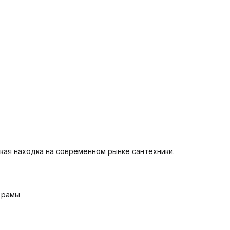
егкой очистки отталкивает известковые отложения и
агрязнения.
-Технология слива TORNADO.
-Ультра тихий слив
оды.
-Антивсплеск.
-Горизонтальный выпуск.
-Скрытые
репления.
-Тонкое быстросъемное сиденье из дюропласта с
икролифтом (системой плавного опускания)
Кнопка смыва
ar 507 RD-CR
-Механизм слива - механический
-Режим слива
оды - 3/ 6 л
ская находка на современном рынке сантехники.
е рамы