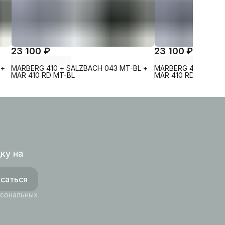
23 100 ₽
23 100 ₽
 +
MARBERG 410 + SALZBACH 043 MT-BL +
MARBERG 410 + SAL
MAR 410 RD MT-BL
MAR 410 RD GL-WT
ку на
саться
рсональных