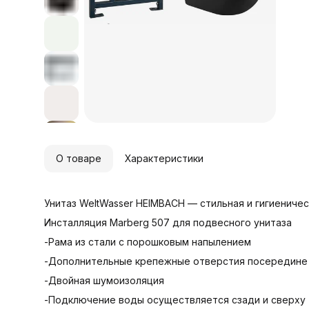
л
з
в
к
м
M
в
О товаре
Характеристики
Унитаз WeltWasser HEIMBACH — стильная и гигиениче
Инсталляция Marberg 507 для подвесного унитаза
-Рама из стали с порошковым напылением
-Дополнительные крепежные отверстия посередин
-Двойная шумоизоляция
-Подключение воды осуществляется сзади и сверху