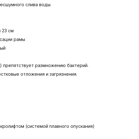
 бесшумного слива воды
и 23 см
ксации рамы
вый
d) препятствует размножению бактерий.
естковые отложения и загрязнения.
кролифтом (системой плавного опускания)