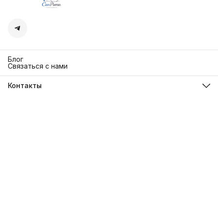
Блог
Связаться с нами
Контакты
Адрес
г. Москва. Кутузовский 30
Телефон
8 (991) 654-97-00
Режим работы
Пн-Пт: 10:00-18:00
Эл. почта
sanrita-shop@yandex.ru