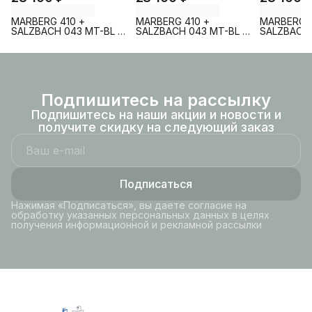
MARBERG 410 +
MARBERG 410 +
MARBERG 4
SALZBACH 043 MT-BL +
SALZBACH 043 MT-BL +
SALZBACH 
MAR 410 SE MT-BL
MAR 410 SE GL-WT
MAR 410 S
Подпишитесь на рассылку
Подпишитесь на наши акции и новости и
получите скидку на следующий заказ
Подписаться
Нажимая «Подписаться», вы даете согласие на
обработку указанных персональных данных в целях
получения информационной и рекламной рассылки