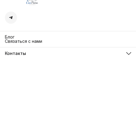
Блог
Связаться с нами
Контакты
Адрес
г. Москва. Кутузовский 30
Телефон
8 (991) 654-97-00
Режим работы
Пн-Пт: 10:00-18:00
Эл. почта
sanrita-shop@yandex.ru