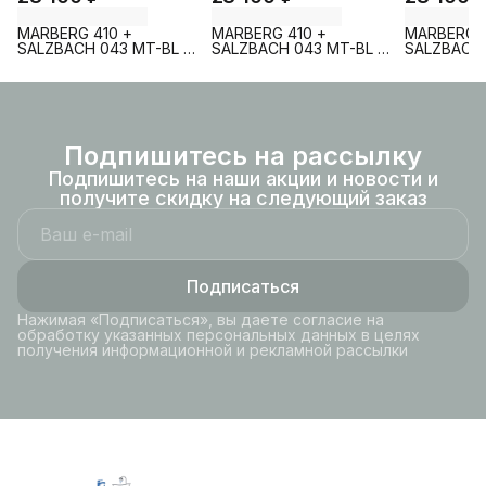
MARBERG 410 +
MARBERG 410 +
MARBERG 4
SALZBACH 043 MT-BL +
SALZBACH 043 MT-BL +
SALZBACH 
MAR 410 SE MT-BL
MAR 410 SE GL-WT
MAR 410 S
Подпишитесь на рассылку
Подпишитесь на наши акции и новости и
получите скидку на следующий заказ
Подписаться
Нажимая «Подписаться», вы даете согласие на
обработку указанных персональных данных в целях
получения информационной и рекламной рассылки