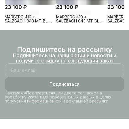
23 100 ₽
23 100 ₽
23 100 
MARBERG 410 +
MARBERG 410 +
MARBERG 4
SALZBACH 043 MT-BL +
SALZBACH 043 MT-BL +
SALZBACH 
MAR 410 SE MT-BL
MAR 410 SE GL-WT
MAR 410 S
Подпишитесь на рассылку
Подпишитесь на наши акции и новости и
получите скидку на следующий заказ
Подписаться
Нажимая «Подписаться», вы даете согласие на
обработку указанных персональных данных в целях
получения информационной и рекламной рассылки