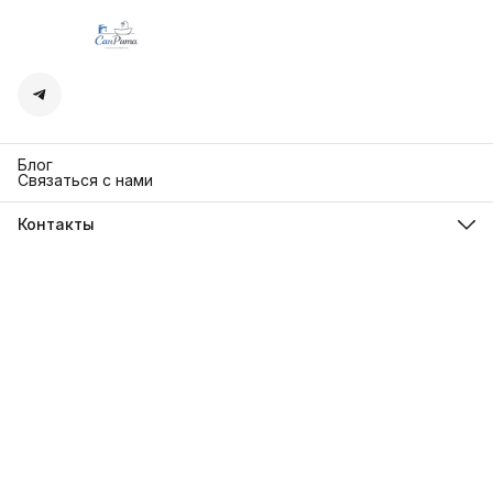
Блог
Связаться с нами
Контакты
Адрес
г. Москва. Кутузовский 30
Телефон
8 (991) 654-97-00
Режим работы
Пн-Пт: 10:00-18:00
Эл. почта
sanrita-shop@yandex.ru