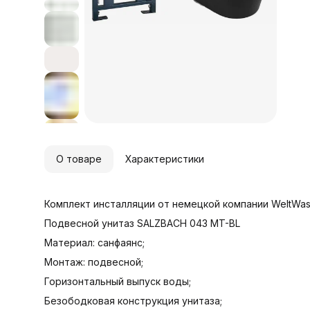
р
к
у
к
п
б
О товаре
Характеристики
Комплект инсталляции от немецкой компании WeltWas
Подвесной унитаз SALZBACH 043 MT-BL
Материал: санфаянс;
Монтаж: подвесной;
Горизонтальный выпуск воды;
Безободковая конструкция унитаза;