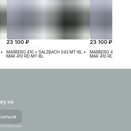
23 100 ₽
23 100 ₽
 +
MARBERG 410 + SALZBACH 043 MT-BL +
MARBERG 410 + SAL
MAR 410 RD MT-BL
MAR 410 RD-CR
ку на
саться
рсональных