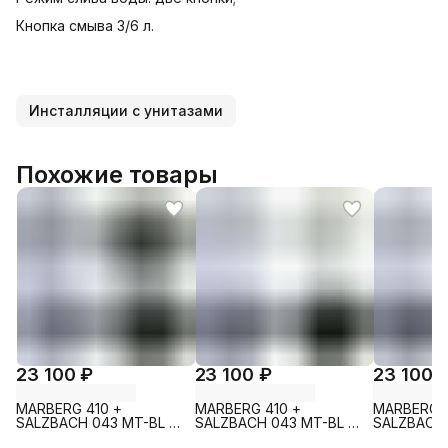
Кнопка смыва 3/6 л.
Инсталляции с унитазами
Похожие товары
23 100 ₽
23 100 ₽
23 100 
MARBERG 410 +
MARBERG 410 +
MARBERG 4
SALZBACH 043 MT-BL +
SALZBACH 043 MT-BL +
SALZBACH 
MAR 410 SE MT-BL
MAR 410 SE GL-WT
MAR 410 S