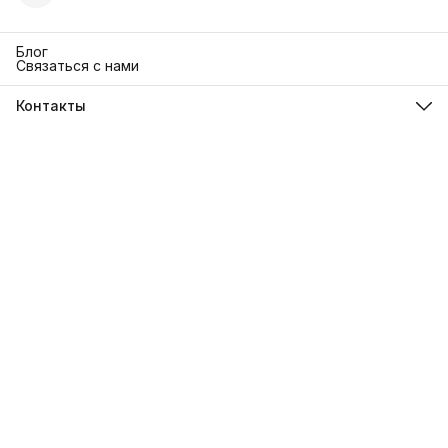
Блог
Связаться с нами
Контакты
Адрес
г. Москва. Кутузовский 30
Телефон
8 (991) 654-97-00
Режим работы
Пн-Пт: 10:00-18:00
Эл. почта
sanrita-shop@yandex.ru