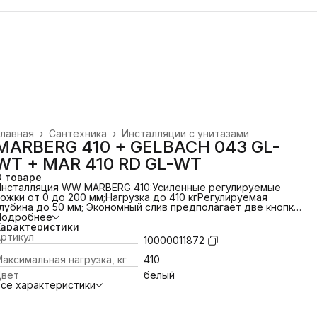
лавная
›
Сантехника
›
Инсталляции с унитазами
MARBERG 410 + GELBACH 043 GL-
WT + MAR 410 RD GL-WT
О товаре
Инсталляция WW MARBERG 410:
Усиленные регулируемые
ожки от 0 до 200 мм;
Нагрузка до 410 кг
Регулируемая
лубина до 50 мм;
Экономный слив предполагает две кнопки
мыва – для полного и частичного слива бачка;
Подробнее
Объем
мывного бачка: 3 и 6 л;
Характеристики
Подвод воды сверху / подвод воды
зади;
ртикул
Диаметр слива: 9 см;
Монтажная глубина:
10000011872
4,5 см;
Монтажная высота: 100 см;
Межосевое расстояние
од крепеж. шпильки: 18 / 23 см.
Унитаз GELBACH
аксимальная нагрузка, кг
410
043
Материал: санфаянс;
Монтаж: подвесной;
Горизонтальный
Цвет
белый
выпуск воды;
Безободковая конструкция
се характеристики
нитаза;
Антибактериальное покрытие (технология
ureGuard);
Cиденье с крышкой из дюропласта,
ыстросъемное, с системой плавного
акрывания;
Технология слива Tornado
Клавиша смыва MAR