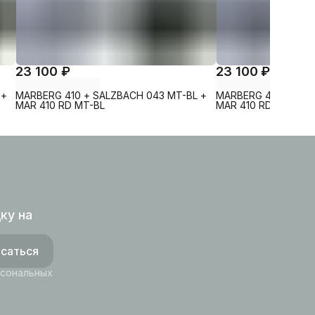
23 100 ₽
23 100 ₽
 +
MARBERG 410 + SALZBACH 043 MT-BL +
MARBERG 410 + SAL
MAR 410 RD MT-BL
MAR 410 RD GL-WT
ку на
саться
рсональных