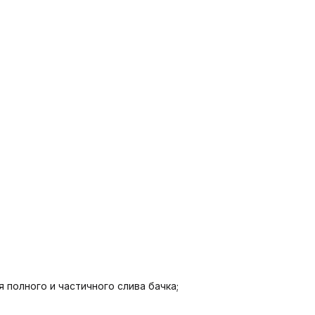
10:
Материал: ABS-пластик;
Режим слива воды: две
нопки;
Кнопка смыва 3/6 л;
Цвет: черный матовый.
 полного и частичного слива бачка;