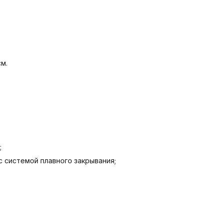
см.
;
с системой плавного закрывания;