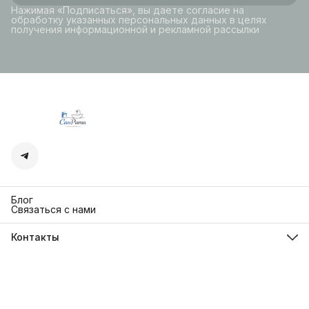
Нажимая «Подписаться», вы даете согласие на
обработку указанных персональных данных в целях
получения информационной и рекламной рассылки
Блог
Связаться с нами
Контакты
Адрес
г. Москва. Кутузовский 30
Телефон
8 (991) 654-97-00
Режим работы
Пн-Пт: 10:00-18:00
Эл. почта