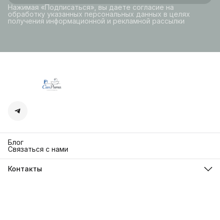
Нажимая «Подписаться», вы даете согласие на
обработку указанных персональных данных в целях
получения информационной и рекламной рассылки
Блог
Связаться с нами
Контакты
Адрес
г. Москва. Кутузовский 30
Телефон
8 (991) 654-97-00
Режим работы
Пн-Пт: 10:00-18:00
Эл. почта