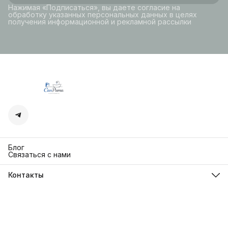
Нажимая «Подписаться», вы даете согласие на
обработку указанных персональных данных в целях
получения информационной и рекламной рассылки
Блог
Связаться с нами
Контакты
Адрес
г. Москва. Кутузовский 30
Телефон
8 (991) 654-97-00
Режим работы
Пн-Пт: 10:00-18:00
Эл. почта