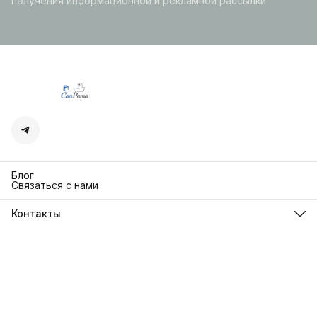
получения информационной и рекламной рассылки
Блог
Связаться с нами
Контакты
Адрес
г. Москва. Кутузовский 30
Телефон
8 (991) 654-97-00
Режим работы
Пн-Пт: 10:00-18:00
Эл. почта
sanrita-shop@yandex.ru