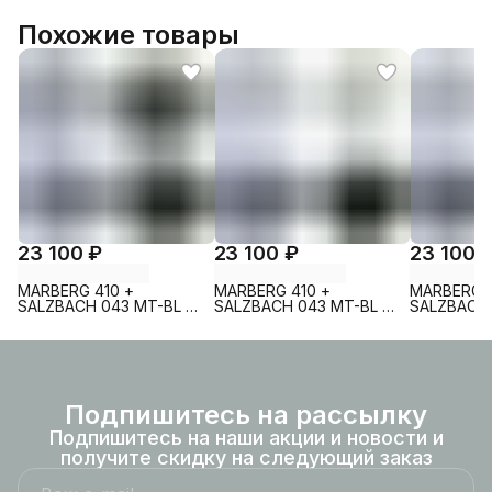
Похожие товары
23 100 ₽
23 100 ₽
23 100 
MARBERG 410 +
MARBERG 410 +
MARBERG 4
SALZBACH 043 MT-BL +
SALZBACH 043 MT-BL +
SALZBACH 
MAR 410 SE MT-BL
MAR 410 SE GL-WT
MAR 410 S
Подпишитесь на рассылку
Подпишитесь на наши акции и новости и
получите скидку на следующий заказ